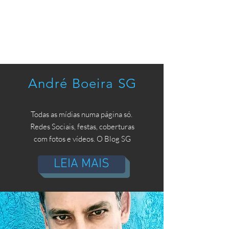
André Boeira SG
Todas as mídias numa página só.
Redes Sociais, festas, coberturas
com fotos e vídeos. O Blog SG
LEIA MAIS