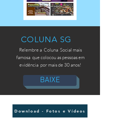
COLUNA SG
Relembre a Coluna Social mais
famosa que colocou as pessoas em
evidência por mais de 30 anos!
BAIXE
Download - Fotos e Vídeos