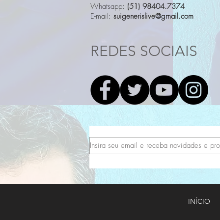
Whatsapp:
(51) 98404.7374
E-mail:
suigenerislive@gmail.com
REDES SOCIAIS
INÍCIO