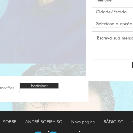
Participar
SOBRE
ANDRÉ BOEIRA SG
Nova página
RÁDIO SG