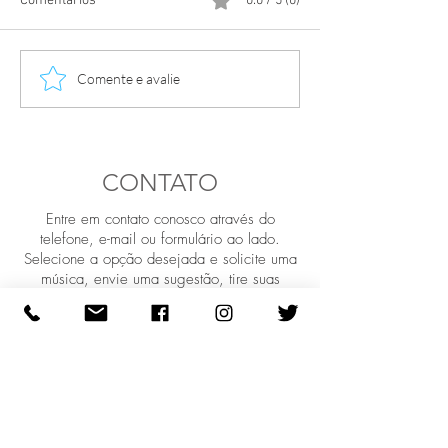
Comentários
0.0 / 5 (0)
A história da gruta de
APAT Realizou o 4
Comente e avalie
Nossa Senhora de Lourdes
Baile dos Piquete
no Parque da Matriz
CTG Rancho da S
CONTATO
Entre em contato conosco através do
telefone, e-mail ou formulário ao lado.
Selecione a opção desejada e solicite uma
música, envie uma sugestão, tire suas
dúvidas. Contrate a Sui Generis para
registrar seu evento e publicar aqui.
Whatsapp:
(51) 98404.7374
E-mail:
suigenerislive@gmail.com
REDES SOCIAIS