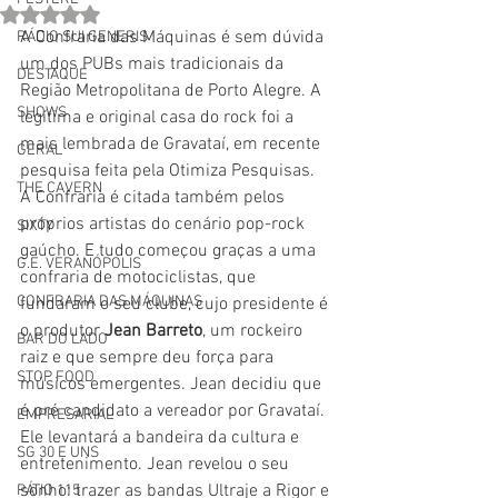
Avaliado com NaN de 5 estrelas.
A Confraria das Máquinas é sem dúvida 
RÁDIO SUI GENERIS
um dos PUBs mais tradicionais da 
DESTAQUE
Região Metropolitana de Porto Alegre. A 
SHOWS
legítima e original casa do rock foi a 
mais lembrada de Gravataí, em recente 
GERAL
pesquisa feita pela Otimiza Pesquisas.  
THE CAVERN
A Confraria é citada também pelos 
próprios artistas do cenário pop-rock 
SIXTY
gaúcho. E tudo começou graças a uma 
G.E. VERANÓPOLIS
confraria de motociclistas, que 
CONFRARIA DAS MÁQUINAS
fundaram o seu clube, cujo presidente é 
o produtor 
Jean Barreto
, um rockeiro 
BAR DO LADO
raiz e que sempre deu força para 
STOP FOOD
músicos emergentes. Jean decidiu que 
é pré candidato a vereador por Gravataí. 
EMPRESARIAL
Ele levantará a bandeira da cultura e 
SG 30 E UNS
entretenimento. Jean revelou o seu 
sonho: trazer as bandas Ultraje a Rigor e 
PÁTIO 115