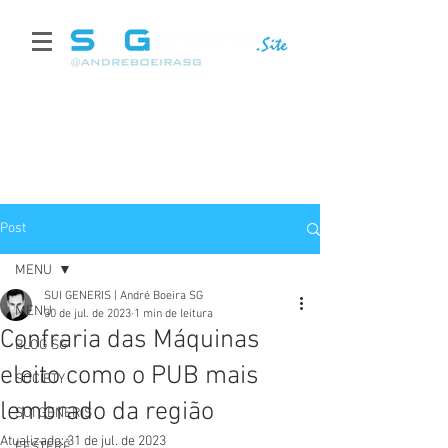
Post
MENU
SUI GENERIS | André Boeira SG
MENU
30 de jul. de 2023
1 min de leitura
Confraria das Máquinas
BLOG SG
eleito como o PUB mais
SOCIETY
lembrado da região
SUI GENERIS
Atualizado:
31 de jul. de 2023
FESTERÊ