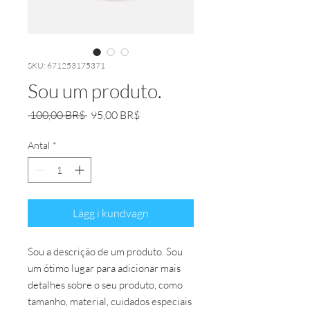
SKU: 671253175371
Sou um produto.
Ordinarie
Reapris
 100,00 BR$ 
95,00 BR$
pris
Antal
*
Lägg i kundvagn
Sou a descrição de um produto. Sou 
um ótimo lugar para adicionar mais 
detalhes sobre o seu produto, como 
tamanho, material, cuidados especiais 