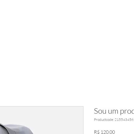
ANDRÉ BOEIRA SG
Nova página
RÁDIO SG
Sou um prod
Productcode: 215543456
Prijs
R$ 120,00