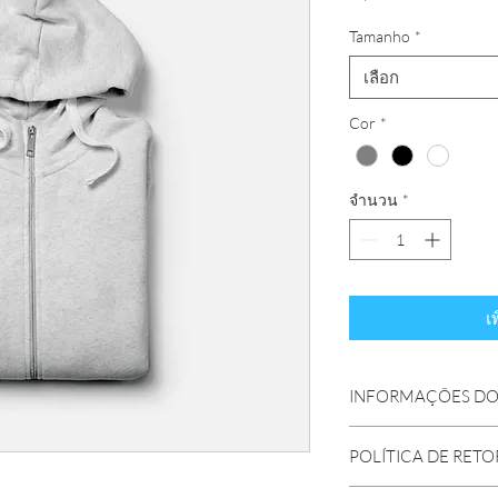
Tamanho
*
เลือก
Cor
*
จำนวน
*
เ
INFORMAÇÕES DO
Sou um detalhe do pro
POLÍTICA DE RET
adicionar mais detalh
tamanho, material, cui
Política de retorno e