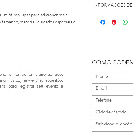
limpeza. Este também 
INFORMAÇÕES DE
que seus clientes saib
torna seu produto esp
insatisfeitos com a co
 um ótimo lugar para adicionar mais 
beneficiar deste item.
Sou a política de fret
ou de retorno é uma ó
 tamanho, material, cuidados especiais e 
mais informações sob
confiança e garantir 
e custo. Oferecendo in
de frete é uma ótima m
garantir compras com
COMO PODEM
one, e-mail ou formulário ao lado.
uma música, envie uma sugestão,
ris para registrar seu evento e