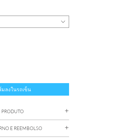
พิ่มลงในรถเข็น
 PRODUTO
duto. Sou um ótimo lugar para
ORNO E REEMBOLSO
es sobre o seu produto, como
dados especiais e instruções para
 reembolso. Sou um ótimo lugar para