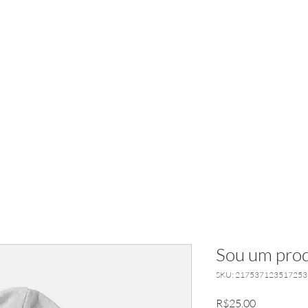
ANDRÉ BOEIRA SG
Nova página
RÁDIO SG
Sou um prod
SKU: 217537123517253
R$25.00
ราคา