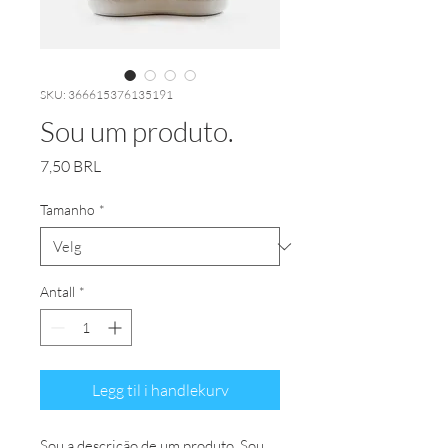
SKU: 366615376135191
Sou um produto.
Pris
7,50 BRL
Tamanho
*
Antall
*
Legg til i handlekurv
Sou a descrição de um produto. Sou 