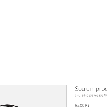
ANDRÉ BOEIRA SG
Nova página
RÁDIO SG
Sou um prod
SKU: 364215376135199
Cena
85,00 R$