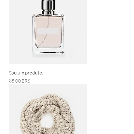
Sou um produto.
Pris
85,00 BR$