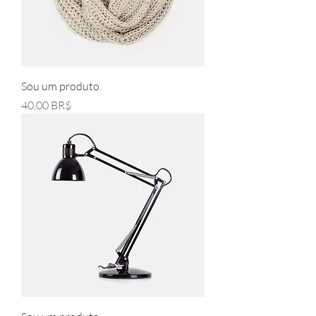
Sou um produto.
Pris
40,00 BR$