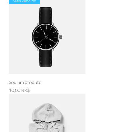
Mais vendido
Sou um produto.
Pris
10,00 BR$