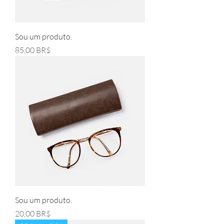
Sou um produto.
Pris
85,00 BR$
Sou um produto.
Pris
20,00 BR$