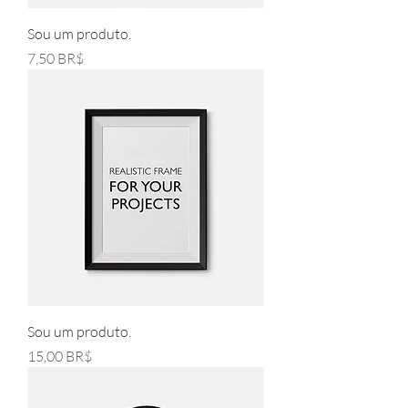
Sou um produto.
Pris
7,50 BR$
Sou um produto.
Pris
15,00 BR$