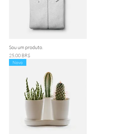
Sou um produto.
Pris
25,00 BR$
Novo