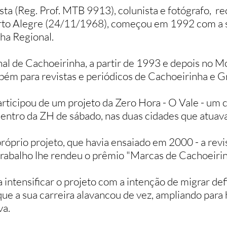
ista (Reg. Prof. MTB 9913), colunista e fotógrafo, r
Porto Alegre (24/11/1968), começou em 199
2 com a 
lha Regional.
al de Cachoeirinha, a partir de 1993 e depois no 
ém para revistas e periódicos de Cachoeirinha e Gr
ticipou de um projeto da Zero Hora - O Vale - um 
entro da ZH de sábado, nas duas cidades que atuav
óprio projeto, que havia ensaiado em 2000 - a revis
trabalho lhe rendeu o prêmio "Marcas de Cachoeiri
 intensificar o projeto com a intenção de migrar de
 que a sua carreira alavancou de vez, ampliando para
va.