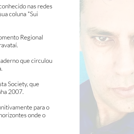
econhecido nas redes
sua coluna *Sui
Momento Regional
avataí.
caderno que circulou
a.
ta Society, que
nha 2007.
finitivamente para o
 horizontes onde o