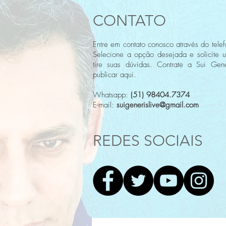
CONTATO
Entre em contato conosco através do telef
Selecione a opção desejada e solicite 
tire suas dúvidas. Contrate a Sui Gene
publicar aqui.
Whatsapp:
(51) 98404.7374
E-mail:
suigenerislive@gmail.com
REDES SOCIAIS