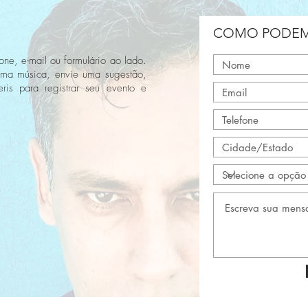
COMO PODEM
one, e-mail ou formulário ao lado.
uma música, envie uma sugestão,
ris para registrar seu evento e