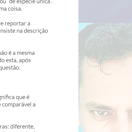
ou “de espécie única”.
ma coisa.
e reportar a
onsiste na descrição
 não é a mesma
o esta, após
questão.
nifica que é
 é comparável a
as: diferente,