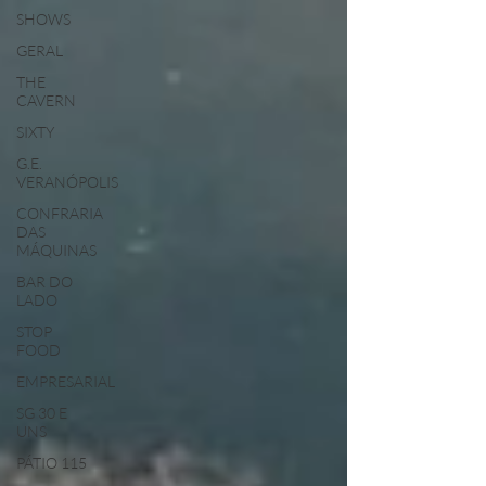
SHOWS
GERAL
THE
CAVERN
SIXTY
G.E.
VERANÓPOLIS
CONFRARIA
DAS
MÁQUINAS
BAR DO
LADO
STOP
FOOD
EMPRESARIAL
SG 30 E
UNS
PÁTIO 115