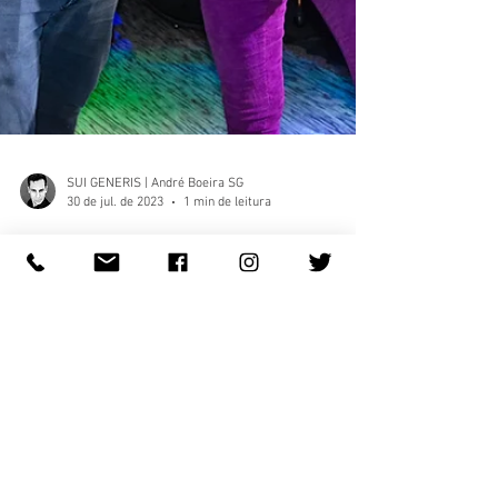
SUI GENERIS | André Boeira SG
30 de jul. de 2023
1 min de leitura
Priscila Pondera voltou a se
apresentar em Gravataí e lançou
sua nova música
A cantora Priscila Pondera é sem dúvida uma