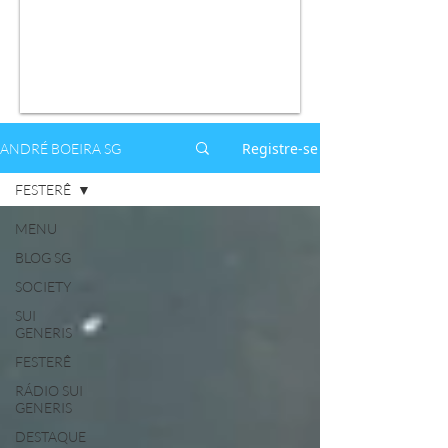
Registre-se
ANDRÉ BOEIRA SG
FESTERÊ
MENU
BLOG SG
SOCIETY
SUI
GENERIS
FESTERÊ
RÁDIO SUI
GENERIS
DESTAQUE