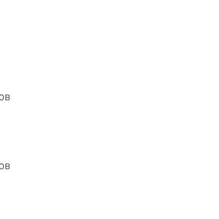
ов
ов