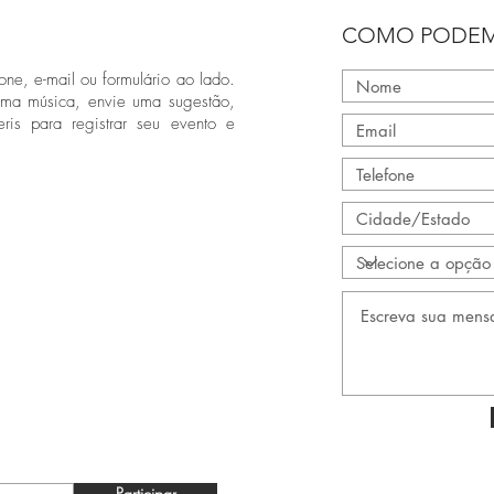
COMO PODEM
one, e-mail ou formulário ao lado.
uma música, envie uma sugestão,
ris para registrar seu evento e
Participar