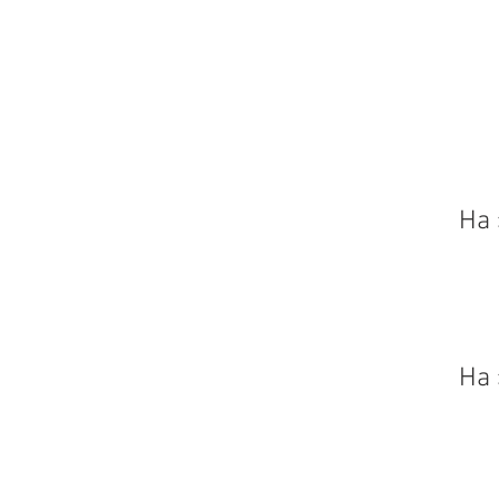
На 
На 