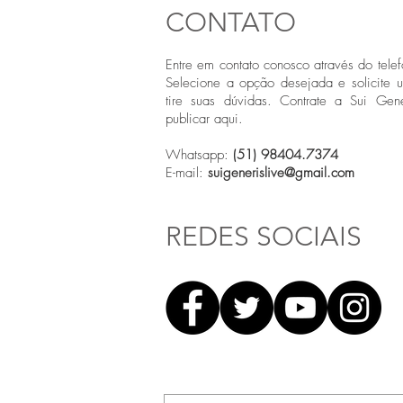
CONTATO
Entre em contato conosco através do telef
Selecione a opção desejada e solicite 
tire suas dúvidas. Contrate a Sui Gene
publicar aqui.
Whatsapp:
(51) 98404.7374
E-mail:
suigenerislive@gmail.com
REDES SOCIAIS