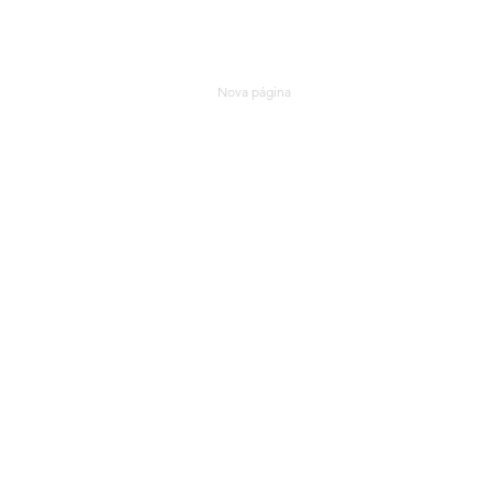
ANDRÉ BOEIRA SG
Nova página
RÁDIO SG