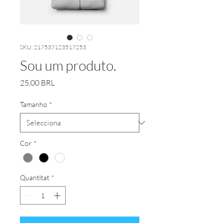
SKU: 217537123517253
Sou um produto.
Price
25,00 BRL
Tamanho
*
Cor
*
Quantitat
*