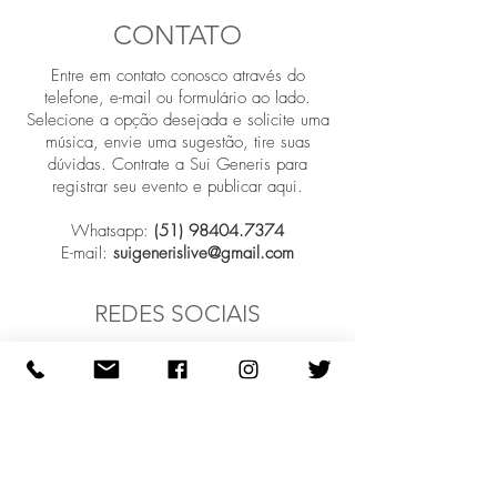
embalagem e custo. Oferecendo
confiança e garantir compras com
CONTATO
informações claras sobre sua política de
segurança.
frete é uma ótima maneira de
Entre em contato conosco através do
estabelecer a confiança e garantir
telefone, e-mail ou formulário ao lado.
compras com segurança.
Selecione a opção desejada e solicite uma
música, envie uma sugestão, tire suas
dúvidas. Contrate a Sui Generis para
registrar seu evento e publicar aqui.
Whatsapp:
(51) 98404.7374
E-mail:
suigenerislive@gmail.com
REDES SOCIAIS
Participar