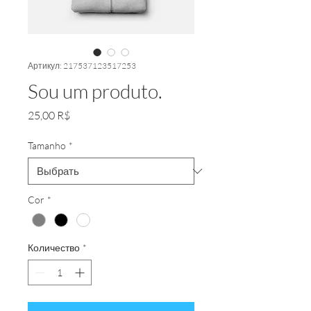
Артикул: 217537123517253
Sou um produto.
Цена
25,00 R$
Tamanho
*
Cor
*
Количество
*