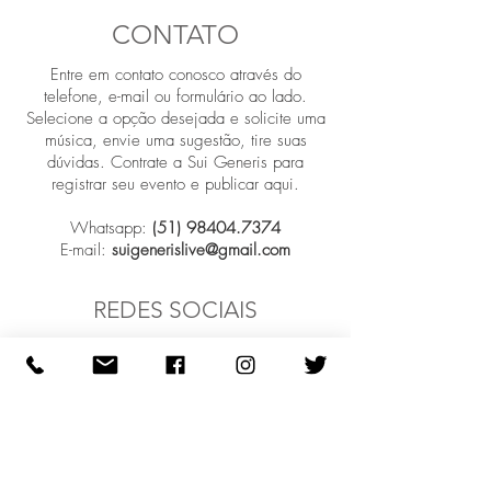
embalagem e custo. Oferecendo
confiança e garantir compras com
CONTATO
informações claras sobre sua política de
segurança.
frete é uma ótima maneira de
Entre em contato conosco através do
estabelecer a confiança e garantir
telefone, e-mail ou formulário ao lado.
compras com segurança.
Selecione a opção desejada e solicite uma
música, envie uma sugestão, tire suas
dúvidas. Contrate a Sui Generis para
registrar seu evento e publicar aqui.
Whatsapp:
(51) 98404.7374
E-mail:
suigenerislive@gmail.com
REDES SOCIAIS
Participar