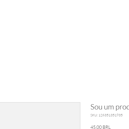
ANDRÉ BOEIRA SG
Nova página
RÁDIO SG
Sou um prod
SKU: 126351351935
Price
45,00 BRL