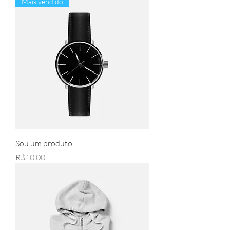
Mais vendido
Sou um produto.
Price
R$10.00