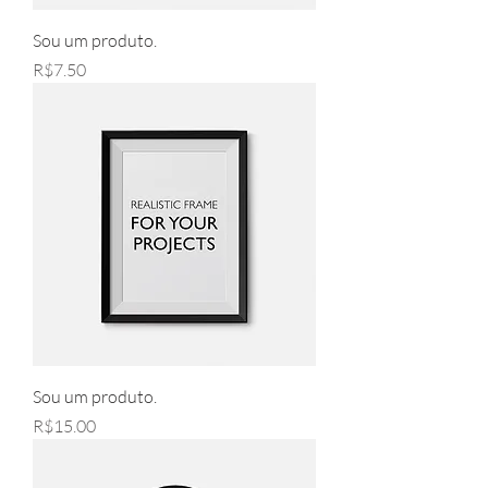
Sou um produto.
Price
R$7.50
Sou um produto.
Price
R$15.00