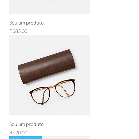
Sou um produto.
Price
R$85.00
Sou um produto.
Price
R$20.00